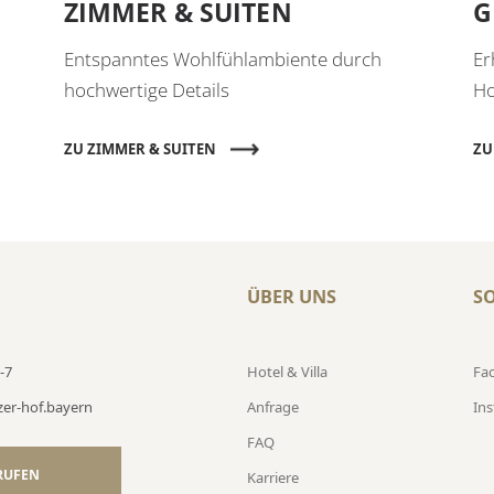
ZIMMER & SUITEN
G
Entspanntes Wohlfühlambiente durch
Er
hochwertige Details
Ho
ZU ZIMMER & SUITEN
ZU
ÜBER UNS
SO
-7
Hotel & Villa
Fa
zer-hof.bayern
Anfrage
In
FAQ
RUFEN
Karriere