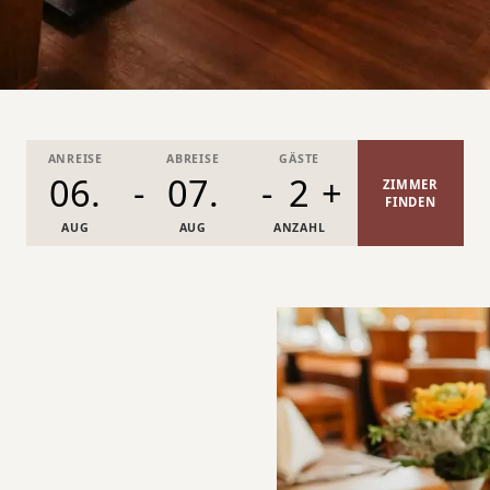
ANREISE
ABREISE
GÄSTE
-
-
2
+
ZIMMER
FINDEN
AUG
AUG
ANZAHL