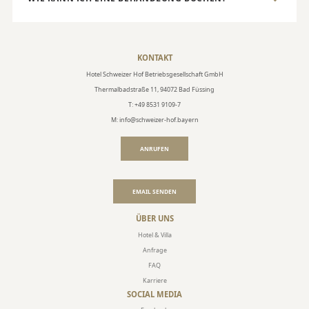
KONTAKT
Hotel Schweizer Hof Betriebsgesellschaft GmbH
Thermalbadstraße 11, 94072 Bad Füssing
T: +49 8531 9109-7
M: info@schweizer-hof.bayern
ANRUFEN
EMAIL SENDEN
ÜBER UNS
Hotel & Villa
Anfrage
FAQ
Karriere
SOCIAL MEDIA